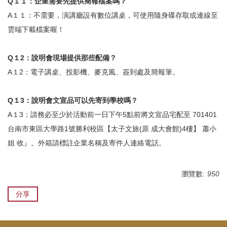
Q
１１：企業需要先提供簡報檔案嗎？
A
１１：不需要，演講廳設有數位講桌，可使用隨身碟存取或連線至
雲端下載檔案喔！
Q
１2：說明會現場提供那些配備？
A
１2：電子講桌、投影機、麥克風、簽到處及簡報筆。
Q
１3：說明會文宣品可以先寄到學校嗎？
A
１3：請務必至少於活動前一日下午5點前將文宣品宅配至 701401
台南市東區大學路1號勝利校區【太子文旅(原 成大會館)4樓】 蕭小
姐 收』。外箱請標註企業名稱及寄件人連絡電話。
瀏覽數:
950
分享