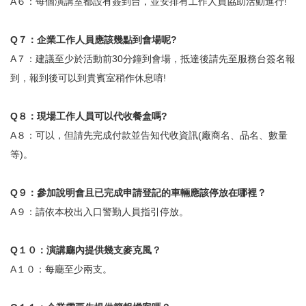
A
６：每個演講室都設有簽到台，並安排有工作人員協助活動進行!
Q
７：企業工作人員應該幾點到會場呢?
A
７：建議至少於活動前30分鐘到會場，抵達後請先至服務台簽名報
到，報到後可以到貴賓室稍作休息唷!
Q
８：現場工作人員可以代收餐盒嗎?
A
８：可以，但請先完成付款並告知代收資訊(廠商名、品名、數量
等)。
Q
９：參加說明會且已完成申請登記的車輛應該停放在哪裡？
A
９：請依本校出入口警勤人員指引停放。
Q
１０：演講廳內提供幾支麥克風？
A
１０：每廳至少兩支。