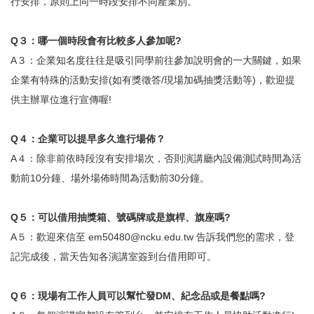
行安排，原則上同一時段安排不同產業別。
Q
３：哪一個時段會有比較多人參加呢?
A
３：企業知名度往往是吸引同學前往參加說明會的一大關鍵，如果
企業有特殊的活動安排(如有獎徵答/現場加碼抽獎活動等)，歡迎提
供主辦單位進行宣傳喔!
Q
４：企業可以提早多久進行場佈？
A
４：除非前依時段沒有安排場次，否則演講廳內設備測試時間為活
動前10分鐘、場外場佈時間為活動前30分鐘。
Q
５：可以借用抽獎箱、號碼牌或是旗桿、旗座嗎?
A
５：歡迎來信至 em50480@ncku.edu.tw 告訴我們您的需求，登
記完成後，當天告知各演講室簽到台借用即可。
Q
６：現場有工作人員可以幫忙發DM、紀念品或是餐點嗎?