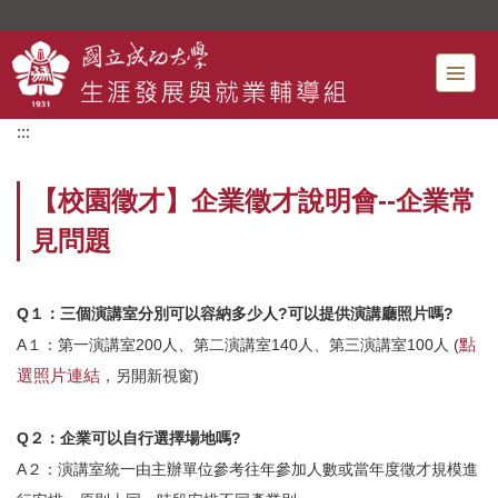
跳
到
主
要
內
:::
容
區
【校園徵才】企業徵才說明會--企業常
見問題
Q
１：三個演講室分別可以容納多少人?可以提供演講廳照片嗎?
點
A
１：第一演講室200人、第二演講室140人、第三演講室100人 (
選照片連結
，另開新視窗)
Q
２：企業可以自行選擇場地嗎?
A
２：演講室統一由主辦單位參考往年參加人數或當年度徵才規模進