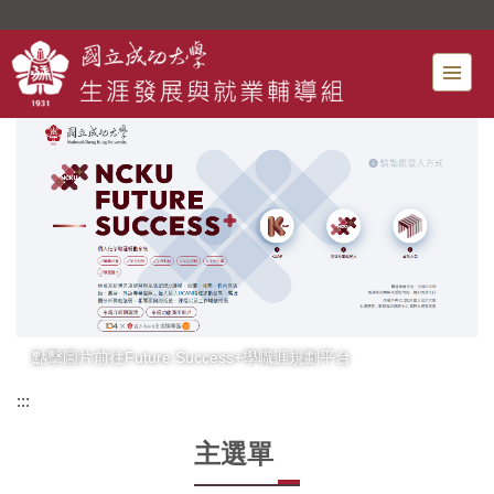
跳
到
主
要
內
容
區
點擊圖片前往Future Success+學職涯規劃平台
:::
主選單