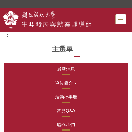
跳
到
主
要
內
:::
容
區
主選單
最新消息
單位簡介
活動行事曆
常見Q&A
聯絡我們