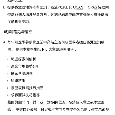
動與交流。
提供職涯適性評測與諮詢，透過測評工具
UCAN
、
CPAS
協助同
學瞭解個人職涯發展方向，其施測結果並由專業職輔人員提供深
度解析與諮詢。
就業諮詢與輔導
每年引進學養俱豐企業中高階主管與校園學者擔任職涯諮詢顧
問， 提供本校學生以下 6 大主題諮詢服務：
職涯探索與解析
產業市場趨勢分析
國家考試諮詢
留學諮詢
履歷表撰寫技巧指導
求職面試技巧指導
藉由與顧問們一對一或一對多的晤談，釐清個人職涯或學涯困
惑， 掌握自身優勢，擬定職涯方向及在學學習規劃，確立未來發