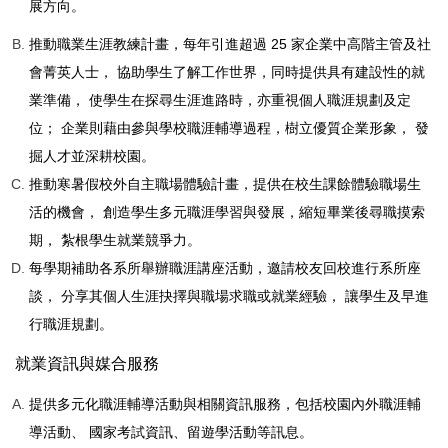
展方向。
推動職業生涯教練計畫，每年引進超過 25 家企業中高階主管及社
會菁英人士， 協助學生了解工作世界，同時提供具有建設性的就
業準備， 使學生在探尋生涯進路時，亦重視個人職涯規劃及定
位； 企業則藉由參與學校職涯輔導過程，樹立優質企業形象， 發
掘人才並深耕校園。
推動寒暑假校外自主職場體驗計畫，提供在校生課餘體驗職場生
活的機會， 創造學生多元職涯學習與發展，縮短畢業後尋職摸索
期， 紮根學生就業競爭力。
每學期補助各系所舉辦職涯講座活動，邀請校友回校進行系所座
談， 分享其個人生涯抉擇與職場求職或就業經驗， 讓學生及早進
行職涯規劃。
就業資訊與媒合服務
提供多元化職涯輔導活動與相關資訊服務，包括校園內外職涯輔
導活動、 國家考試資訊、留遊學活動等訊息。