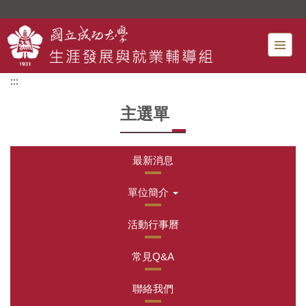
跳
到
主
要
內
:::
容
區
主選單
最新消息
單位簡介
活動行事曆
常見Q&A
聯絡我們