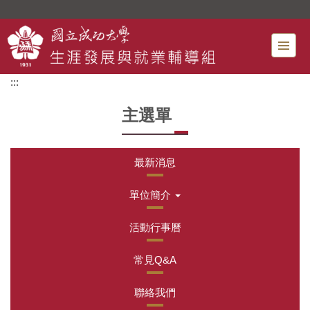
跳
到
主
要
內
:::
容
區
主選單
最新消息
單位簡介
活動行事曆
常見Q&A
聯絡我們