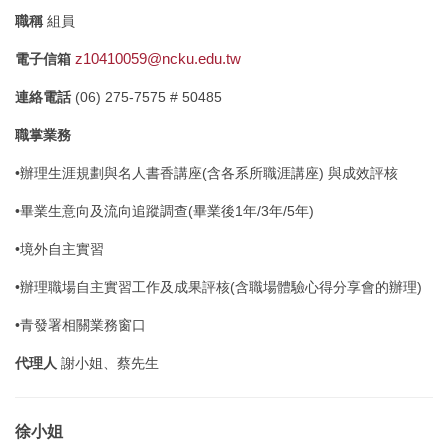
職稱
組員
z10410059@ncku.edu.tw
電子信箱
連絡電話
(06) 275-7575 # 50485
職掌業務
•辦理生涯規劃與名人書香講座(含各系所職涯講座) 與成效評核
•畢業生意向及流向追蹤調查(畢業後1年/3年/5年)
•境外自主實習
•辦理職場自主實習工作及成果評核(含職場體驗心得分享會的辦理)
•青發署相關業務窗口
代理人
謝小姐、蔡先生
徐小姐