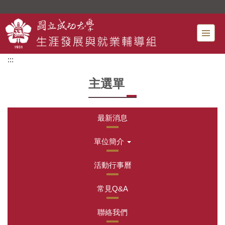
跳
到
主
要
內
:::
容
區
主選單
最新消息
單位簡介
活動行事曆
常見Q&A
聯絡我們