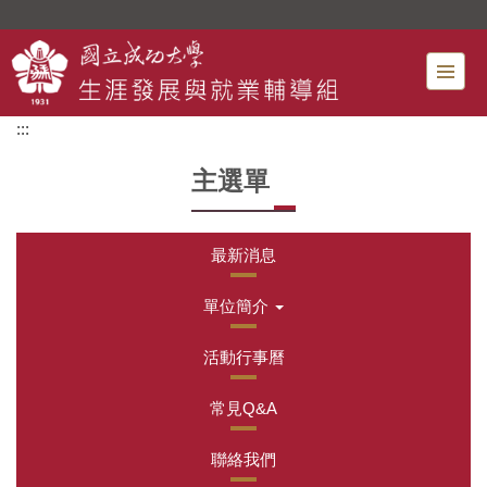
跳
到
主
要
內
:::
容
區
主選單
最新消息
單位簡介
活動行事曆
常見Q&A
聯絡我們