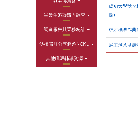
就業博覽會
成功大學秋季校
窗)
畢業生追蹤流向調查
調查報告與業務統計
求才標準作業流
斜槓職涯分享趣@NCKU
雇主滿意度調查
其他職涯輔導資源