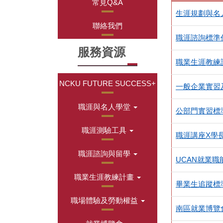
常見Q&A
生涯規劃與名人
聯絡我們
職涯諮詢標準作
服務資源
職業生涯教練計
NCKU FUTURE SUCCESS+
一般企業實習及
職涯與名人學堂
公部門實習標準
職涯測驗工具
職涯講座X學長
職涯諮詢與留學
UCAN就業職
職業生涯教練計畫
畢業生追蹤標準
職場體驗及勞動權益
南區就業博覽會