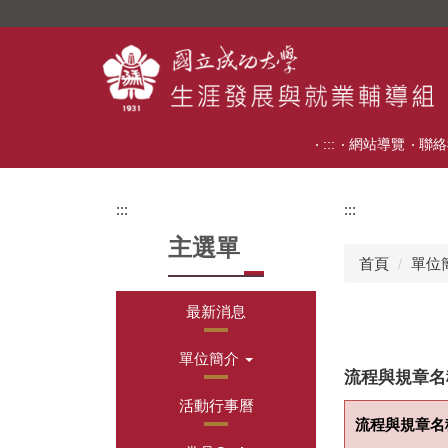
跳
到
主
要
內
容
:::
網站導覽
聯絡
區
:::
:::
主選單
首頁
單位
最新消息
單位簡介
流程與規章名
活動行事曆
流程與規章名