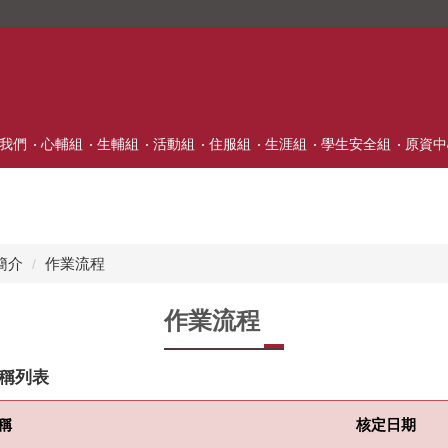
我們
心輔組
生輔組
活動組
住服組
生涯組
學生安全組
原資中
簡介
作業流程
作業流程
稱列表
稱
核定日期